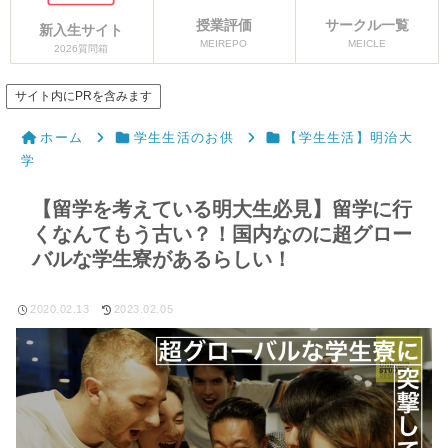
授業評価
サークル一覧
新入生サイト
MEIREPO
MEICLE
2026質問箱
サイト内にPRを含みます
ホーム
学生生活のお供
【学生生活】明治大
学
【留学を考えている明大生必見】留学に行
くなんてもう古い？！国内なのに超グロー
バルな学生寮があるらしい！
2020.02.13
2023.02.05