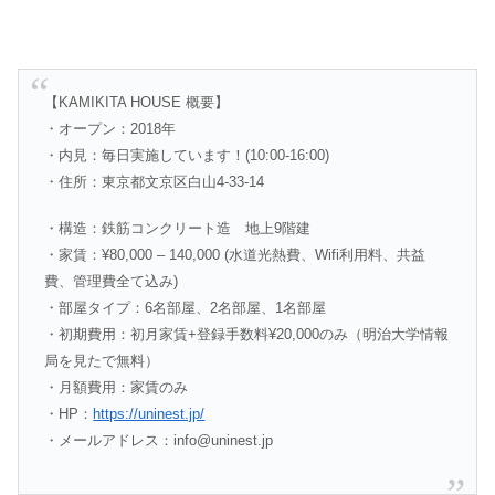
【KAMIKITA HOUSE 概要】
・オープン：2018年
・内見：毎日実施しています！(10:00-16:00)
・住所：東京都文京区白山4-33-14
・構造：鉄筋コンクリート造 地上9階建
・家賃：¥80,000 – 140,000 (水道光熱費、Wifi利用料、共益
費、管理費全て込み)
・部屋タイプ：6名部屋、2名部屋、1名部屋
・初期費用：初月家賃+登録手数料¥20,000のみ（明治大学情報
局を見たで無料）
・月額費用：家賃のみ
・HP：
https://uninest.jp/
・メールアドレス：info@uninest.jp