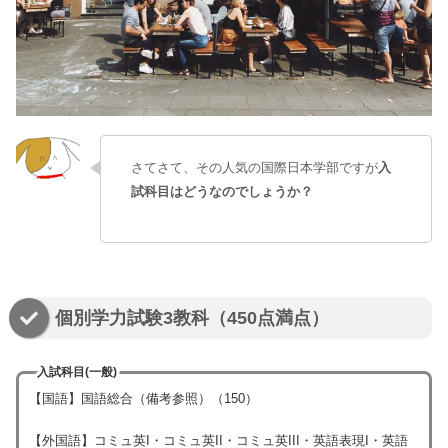
さてさて、その人気の国際日本学部ですが
入
試科目はどうなのでしょうか？
個別学力試験3教科（450点満点）
入試科目(一般)
【国語】国語総合（備考参照）（150）
【外国語】コミュ英I・コミュ英II・コミュ英III・英語表現I・英語