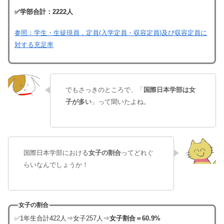
✅学部合計：2222人
参照：学生・生徒現員，定員(入学定員・収容定員)及び収容定員に
対する充足率
でもさっきのところで、「
国際日本学部は女
子が多い
」って聞いたよね。
国際日本学部における
女子の割合
ってどれぐ
らいなんでしょうか！
女子の割合
✅1年生合計422人⇒女子257人⇒
女子割合＝60.9%