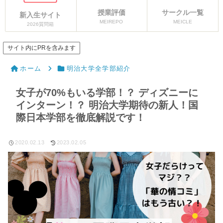
授業評価
サークル一覧
新入生サイト
MEIREPO
MEICLE
2026質問箱
サイト内にPRを含みます
ホーム
明治大学全学部紹介
女子が70%もいる学部！？ ディズニーに
インターン！？ 明治大学期待の新人！国
際日本学部を徹底解説です！
2020.02.13
2023.02.05