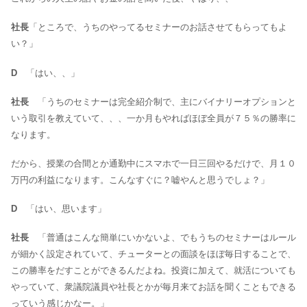
社長
「ところで、うちのやってるセミナーのお話させてもらってもよ
い？」
D
「はい、、」
社長
「うちのセミナーは完全紹介制で、主にバイナリーオプションと
いう取引を教えていて、、、一か月もやればほぼ全員が７５％の勝率に
なります。
だから、授業の合間とか通勤中にスマホで一日三回やるだけで、月１０
万円の利益になります。こんなすぐに？嘘やんと思うでしょ？」
D
「はい、思います」
社長
「普通はこんな簡単にいかないよ、でもうちのセミナーはルール
が細かく設定されていて、チューターとの面談をほぼ毎日することで、
この勝率をだすことができるんだよね。投資に加えて、就活についても
やっていて、衆議院議員や社長とかが毎月来てお話を聞くこともできる
っていう感じかなー。」