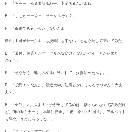
F
「あーー、俺３限切るわー。予定あるんだよね」
E
「まじかーー今日、サークル行く？」
F
「夜まであるからいけないんよ」
最近、F君がサークルにも授業にも来ないことを心配して聞いてみた。
E
「最近、授業とかサークル来ないけどなんかバイトとか始めた
の？？」
F
「そうそう。地元の友達に誘われて、投資始めたんよ。」
E
「投資！？なんか、最近大学が注意とか出してるやつやん！大丈
夫？」
F
「全然、大丈夫よ！大学が出してるのは、儲けられなくて詐欺だけ
ど、俺のセミナーは、本当に安全よ！俺、今月+５万円よ。アルバイト
も辞めようとおもってる。」
E
「まじ？？？すごいな。。」