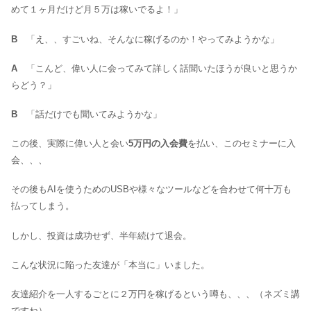
めて１ヶ月だけど月５万は稼いでるよ！」
B
「え、、すごいね、そんなに稼げるのか！やってみようかな」
A
「こんど、偉い人に会ってみて詳しく話聞いたほうが良いと思うか
らどう？」
B
「話だけでも聞いてみようかな」
この後、実際に偉い人と会い
5万円の入会費
を払い、このセミナーに入
会、、、
その後もAIを使うためのUSBや様々なツールなどを合わせて何十万も
払ってしまう。
しかし、投資は成功せず、半年続けて退会。
こんな状況に陥った友達が「本当に」いました。
友達紹介を一人するごとに２万円を稼げるという噂も、、、（ネズミ講
ですね）