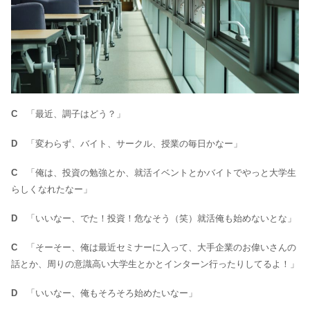
C
「最近、調子はどう？」
D
「変わらず、バイト、サークル、授業の毎日かなー」
C
「俺は、投資の勉強とか、就活イベントとかバイトでやっと大学生
らしくなれたなー」
D
「いいなー、でた！投資！危なそう（笑）就活俺も始めないとな」
C
「そーそー、俺は最近セミナーに入って、大手企業のお偉いさんの
話とか、周りの意識高い大学生とかとインターン行ったりしてるよ！」
D
「いいなー、俺もそろそろ始めたいなー」