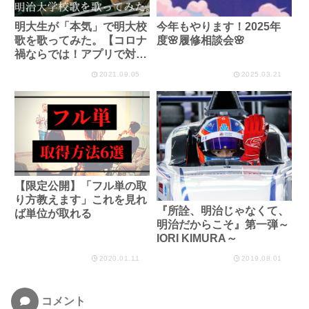
明大生が「本気」で明大校
今年もやります！2025年
歌を歌ってみた。【コロナ
度🌸履修相談会🌸
禍ならでは！アプリで対
決】
2021.09.05
2025.03.21
【限定公開】「フル単の取
り方教えます」これを見れ
『所詮、明治じゃなくて、
ば単位が取れる
明治だからこそ』第一弾～
IORI KIMURA～
2020.01.11
2019.08.01
コメント