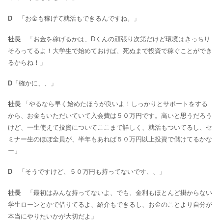
D
「お金も稼げて就活もできるんですね。」
社長
「お金を稼げるかは、Dくんの頑張り次第だけど環境はきっちり
そろってるよ！大学生で始めておけば、死ぬまで投資で稼ぐことができ
るからね！」
D
「確かに、、」
社長
「やるなら早く始めたほうが良いよ！しっかりとサポートをする
から、お金もいただいていて入会費は５０万円です。高いと思うだろう
けど、一生使えて投資についてここまで詳しく、就活もついてるし、セ
ミナー生のほぼ全員が、半年もあれば５０万円以上投資で儲けてるかな
ー」
D
「そうですけど、５０万円も持ってないです、、」
社長
「最初はみんな持ってないよ、でも、金利もほとんど掛からない
学生ローンとかで借りてるよ、紹介もできるし、お金のことより自分が
本当にやりたいかが大切だよ」