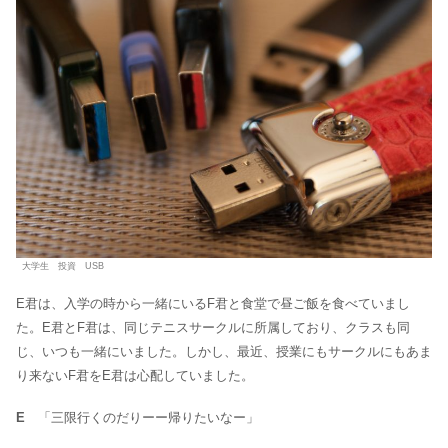
大学生 投資 USB
E君は、入学の時から一緒にいるF君と食堂で昼ご飯を食べていまし
た。E君とF君は、同じテニスサークルに所属しており、クラスも同
じ、いつも一緒にいました。しかし、最近、授業にもサークルにもあま
り来ないF君をE君は心配していました。
E
「三限行くのだりーー帰りたいなー」