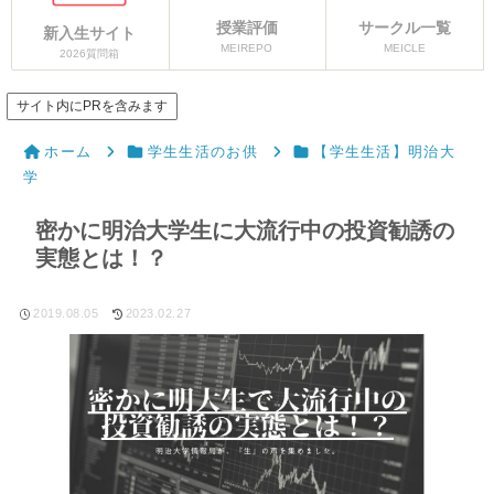
授業評価
サークル一覧
新入生サイト
MEIREPO
MEICLE
2026質問箱
サイト内にPRを含みます
ホーム
学生生活のお供
【学生生活】明治大
学
密かに明治大学生に大流行中の投資勧誘の
実態とは！？
2019.08.05
2023.02.27