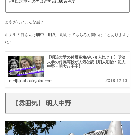
✅明治大学への内部進学者は
80％
程度
まあざっとこんな感じ
明大生の皆さんは
明中
、
明八
、
明明
ってもちろん聞いたことありますよ
ね！
【明治大学の付属高校がいま人気？！】明治
大学の付属高校が人気な訳【明大明治・明大
中野・明大八王子】
2019.12.13
meiji-jouhoukyoku.com
【雰囲気】 明大中野