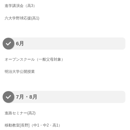
進学講演会（高3）
六大学野球応援(高1)
6月
オープンスクール（一般父母対象）
明治大学公開授業
7月・8月
進路セミナー(高2)
移動教室[長野]（中1・中2・高1）