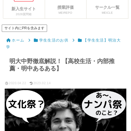
授業評価
サークル一覧
新入生サイト
MEIREPO
MEICLE
2026質問箱
サイト内にPRを含みます
ホーム
学生生活のお供
【学生生活】明治大
学
明大中野徹底解説！【高校生活・内部推
薦・明中あるある】
2020.04.22
2023.02.14