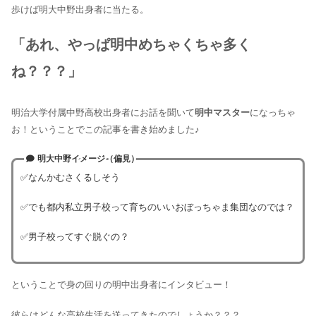
歩けば明大中野出身者に当たる。
「あれ、やっぱ明中めちゃくちゃ多く
ね？？？」
明治大学付属中野高校出身者にお話を聞いて
明中マスター
になっちゃ
お！ということでこの記事を書き始めました♪
明大中野イメージ（偏見）
✅なんかむさくるしそう
✅でも都内私立男子校って育ちのいいおぼっちゃま集団なのでは？
✅男子校ってすぐ脱ぐの？
ということで身の回りの明中出身者にインタビュー！
彼らはどんな高校生活を送ってきたのでしょうか？？？