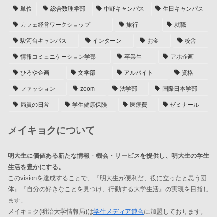
単位
総合数理学部
中野キャンパス
生田キャンパス
カフェ経営ワークショップ
旅行
就職
駿河台キャンパス
インターン
お金
校舎
情報コミュニケーション学部
卒業生
アホ企画
ひろや企画
文学部
アルバイト
資格
ファッション
zoom
法学部
国際日本学部
局員の日常
学生健康保険
医療費
ゼミナール
メイキョクについて
明大生に価値ある新たな情報・機会・サービスを提供し、明大生の学生
生活を豊かにする。
このvisionを達成することで、『明大生が便利だ、役に立ったと思う団
体』『自分の好きなことを見つけ、行動する大学生活』の実現を目指し
ます。
メイキョク(明治大学情報局)は
学生メディア連合
に加盟しております。