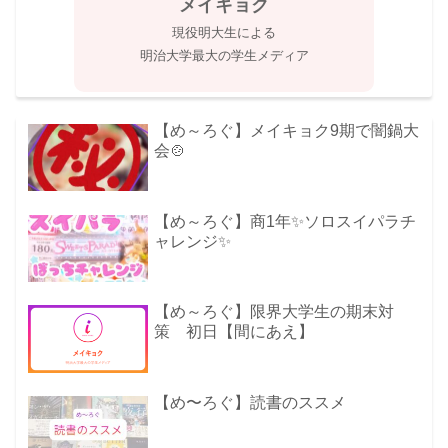
メイキョク
現役明大生による
明治大学最大の学生メディア
【め～ろぐ】メイキョク9期で闇鍋大
会🍲
【め～ろぐ】商1年✨ソロスイパラチ
ャレンジ✨
【め～ろぐ】限界大学生の期末対
策 初日【間にあえ】
【め〜ろぐ】読書のススメ