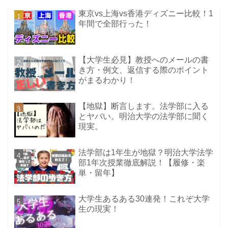
東京vs上海vs香港ディズニー比較！1
年間で全部行った！
【大学生必見】教授へのメールの書
き方・例文、返信する際のポイント
がまるわかり！
【地獄】断言します。法学部に入る
とヤバい。明治大学の法学部に聞く
現実。
法学部は1年生が地獄？明治大学法学
部1年次授業徹底解説！【履修・楽
単・留年】
大学生あるある30連発！これぞ大学
生の現実！