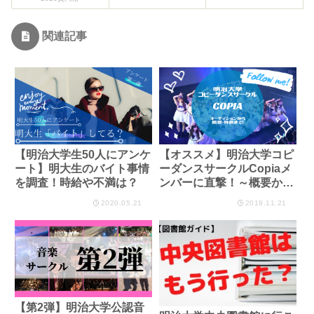
関連記事
【明治大学生50人にアンケ
【オススメ】明治大学コピ
ート】明大生のバイト事情
ーダンスサークルCopiaメ
を調査！時給や不満は？
ンバーに直撃！～概要から
オーディションまで徹底網
2020.05.21
2019.11.21
羅～
【第2弾】明治大学公認音