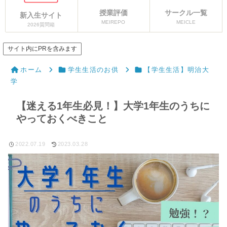
授業評価
サークル一覧
新入生サイト
MEIREPO
MEICLE
2026質問箱
サイト内にPRを含みます
ホーム
学生生活のお供
【学生生活】明治大
学
【迷える1年生必見！】大学1年生のうちに
やっておくべきこと
2022.07.19
2023.03.28