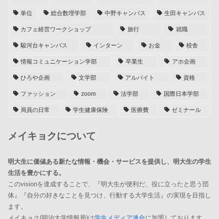
単位
総合数理学部
中野キャンパス
生田キャンパス
カフェ経営ワークショップ
旅行
就職
駿河台キャンパス
インターン
お金
校舎
情報コミュニケーション学部
卒業生
アホ企画
ひろや企画
文学部
アルバイト
資格
ファッション
zoom
法学部
国際日本学部
局員の日常
学生健康保険
医療費
ゼミナール
メイキョクについて
明大生に価値ある新たな情報・機会・サービスを提供し、明大生の学生
生活を豊かにする。
このvisionを達成することで、『明大生が便利だ、役に立ったと思う団
体』『自分の好きなことを見つけ、行動する大学生活』の実現を目指し
ます。
メイキョク(明治大学情報局)は
学生メディア連合
に加盟しております。