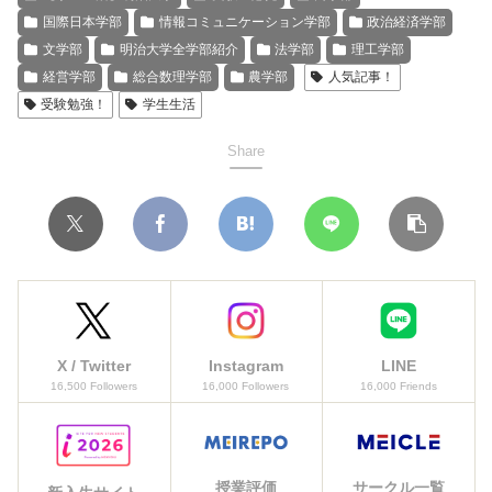
国際日本学部
情報コミュニケーション学部
政治経済学部
文学部
明治大学全学部紹介
法学部
理工学部
経営学部
総合数理学部
農学部
人気記事！
受験勉強！
学生生活
Share
X / Twitter
Instagram
LINE
16,500 Followers
16,000 Followers
16,000 Friends
授業評価
サークル一覧