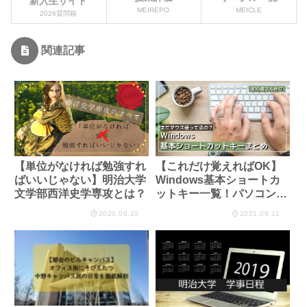
新入生サイト
MEIREPO
MEICLE
2026質問箱
関連記事
【単位がなければ勉強すれ
【これだけ覚えればOK】
ばいいじゃない】明治大学
Windows基本ショートカ
文学部西洋史学専攻とは？
ットキー一覧！パソコン初
心者さん向け
2020.06.10
2021.06.11