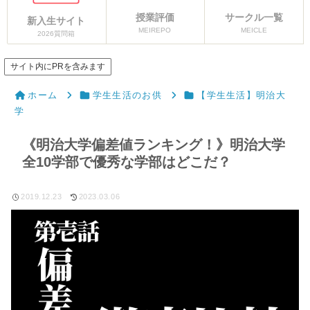
授業評価
サークル一覧
新入生サイト
MEIREPO
MEICLE
2026質問箱
サイト内にPRを含みます
ホーム
学生生活のお供
【学生生活】明治大
学
《明治大学偏差値ランキング！》明治大学
全10学部で優秀な学部はどこだ？
2019.12.23
2023.03.06