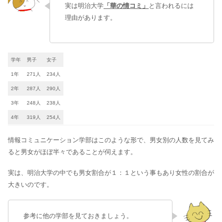
実は明治大学
「華の情コミ」
と言われるには
理由があります。
学年
男子
女子
1年
271人
234人
2年
287人
290人
3年
248人
238人
4年
319人
254人
情報コミュニケーション学部はこのような形で、男女別の人数を見てみ
ると男女がほぼ半々であることが伺えます。
実は、明治大学の中でも男女割合が１：１という事もあり女性の割合が
大きいのです。
参考に他の学部を見ておきましょう。