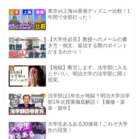
東京vs上海vs香港ディズニー比較！1
年間で全部行った！
【大学生必見】教授へのメールの書
き方・例文、返信する際のポイント
がまるわかり！
【地獄】断言します。法学部に入る
とヤバい。明治大学の法学部に聞く
現実。
法学部は1年生が地獄？明治大学法学
部1年次授業徹底解説！【履修・楽
単・留年】
大学生あるある30連発！これぞ大学
生の現実！