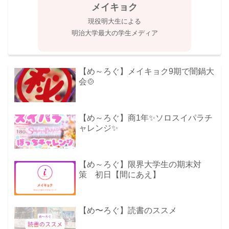
メイキョク
現役明大生による
明治大学最大の学生メディア
【め～ろぐ】メイキョク9期で闇鍋大
会🍲
【め～ろぐ】商1年✨ソロスイパラチ
ャレンジ✨
【め～ろぐ】限界大学生の期末対
策 初日【間にあえ】
【め〜ろぐ】読書のススメ