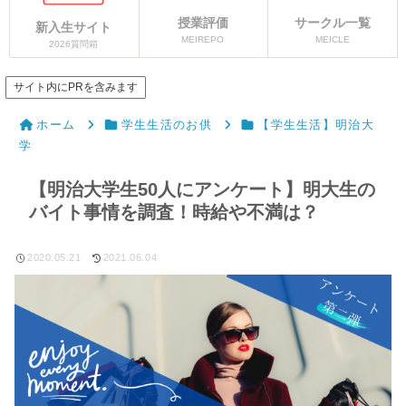
授業評価
サークル一覧
新入生サイト
MEIREPO
MEICLE
2026質問箱
サイト内にPRを含みます
ホーム
学生生活のお供
【学生生活】明治大
学
【明治大学生50人にアンケート】明大生の
バイト事情を調査！時給や不満は？
2020.05.21
2021.06.04