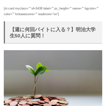
[st-card myclass=”” id=5438 label=”” pc_height=”” name=”” bgcolor=””
color=”” fontawesome=”” readmore=”on”]
【週に何回バイトに入る？】明治大学
生50人に質問！