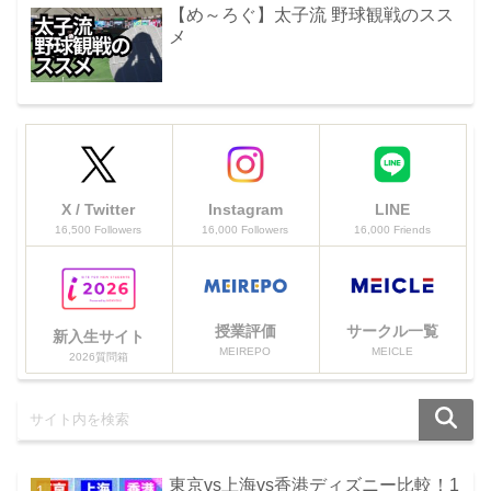
【め～ろぐ】太子流 野球観戦のスス
メ
X / Twitter
Instagram
LINE
16,500 Followers
16,000 Followers
16,000 Friends
授業評価
サークル一覧
新入生サイト
MEIREPO
MEICLE
2026質問箱
東京vs上海vs香港ディズニー比較！1