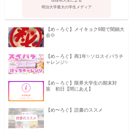
現役明大生による
明治大学最大の学生メディア
【め～ろぐ】メイキョク9期で闇鍋大
会🍲
【め～ろぐ】商1年✨ソロスイパラチ
ャレンジ✨
【め～ろぐ】限界大学生の期末対
策 初日【間にあえ】
【め〜ろぐ】読書のススメ