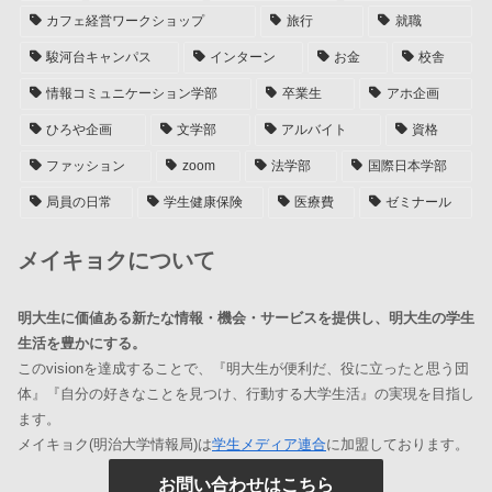
カフェ経営ワークショップ
旅行
就職
駿河台キャンパス
インターン
お金
校舎
情報コミュニケーション学部
卒業生
アホ企画
ひろや企画
文学部
アルバイト
資格
ファッション
zoom
法学部
国際日本学部
局員の日常
学生健康保険
医療費
ゼミナール
メイキョクについて
明大生に価値ある新たな情報・機会・サービスを提供し、明大生の学生
生活を豊かにする。
このvisionを達成することで、『明大生が便利だ、役に立ったと思う団
体』『自分の好きなことを見つけ、行動する大学生活』の実現を目指し
ます。
メイキョク(明治大学情報局)は
学生メディア連合
に加盟しております。
お問い合わせはこちら