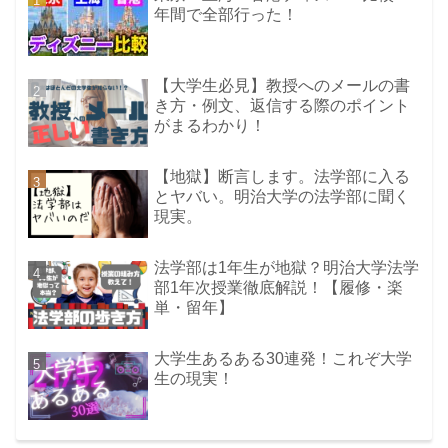
年間で全部行った！
【大学生必見】教授へのメールの書
き方・例文、返信する際のポイント
がまるわかり！
【地獄】断言します。法学部に入る
とヤバい。明治大学の法学部に聞く
現実。
法学部は1年生が地獄？明治大学法学
部1年次授業徹底解説！【履修・楽
単・留年】
大学生あるある30連発！これぞ大学
生の現実！