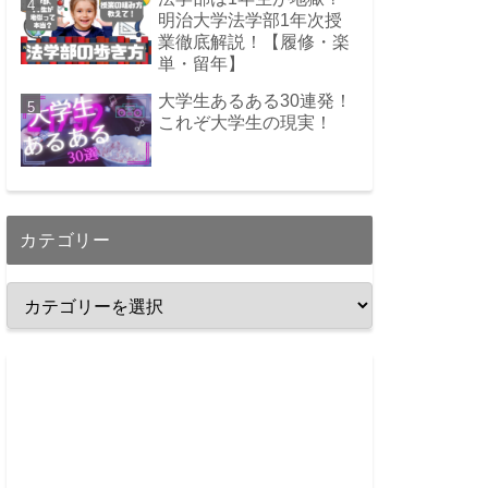
明治大学法学部1年次授
業徹底解説！【履修・楽
単・留年】
大学生あるある30連発！
これぞ大学生の現実！
カテゴリー