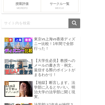
授業評価
サークル一覧
MEIREPO
MEICLE
東京vs上海vs香港ディズ
ニー比較！1年間で全部
行った！
【大学生必見】教授への
メールの書き方・例文、
返信する際のポイントが
まるわかり！
【地獄】断言します。法
学部に入るとヤバい。明
治大学の法学部に聞く現
実。
法学部は1年生が地獄？