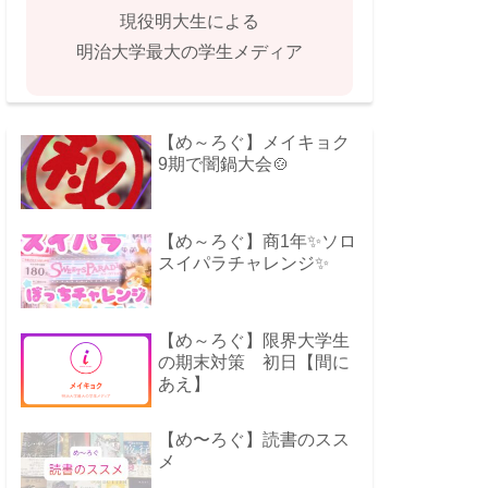
現役明大生による
明治大学最大の学生メディア
【め～ろぐ】メイキョク
9期で闇鍋大会🍲
【め～ろぐ】商1年✨ソロ
スイパラチャレンジ✨
【め～ろぐ】限界大学生
の期末対策 初日【間に
あえ】
【め〜ろぐ】読書のスス
メ