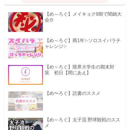
【め～ろぐ】メイキョク9期で闇鍋大
会🍲
【め～ろぐ】商1年✨ソロスイパラチ
ャレンジ✨
【め～ろぐ】限界大学生の期末対
策 初日【間にあえ】
【め〜ろぐ】読書のススメ
【め～ろぐ】太子流 野球観戦のスス
メ