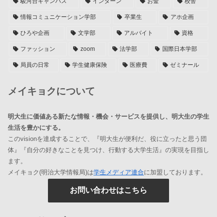
駿河台キャンパス
インターン
お金
校舎
情報コミュニケーション学部
卒業生
アホ企画
ひろや企画
文学部
アルバイト
資格
ファッション
zoom
法学部
国際日本学部
局員の日常
学生健康保険
医療費
ゼミナール
メイキョクについて
明大生に価値ある新たな情報・機会・サービスを提供し、明大生の学生
生活を豊かにする。
このvisionを達成することで、『明大生が便利だ、役に立ったと思う団
体』『自分の好きなことを見つけ、行動する大学生活』の実現を目指し
ます。
メイキョク(明治大学情報局)は
学生メディア連合
に加盟しております。
お問い合わせはこちら