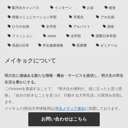
駿河台キャンパス
インターン
お金
校舎
情報コミュニケーション学部
卒業生
アホ企画
ひろや企画
文学部
アルバイト
資格
ファッション
zoom
法学部
国際日本学部
局員の日常
学生健康保険
医療費
ゼミナール
メイキョクについて
明大生に価値ある新たな情報・機会・サービスを提供し、明大生の学生
生活を豊かにする。
このvisionを達成することで、『明大生が便利だ、役に立ったと思う団
体』『自分の好きなことを見つけ、行動する大学生活』の実現を目指し
ます。
メイキョク(明治大学情報局)は
学生メディア連合
に加盟しております。
お問い合わせはこちら