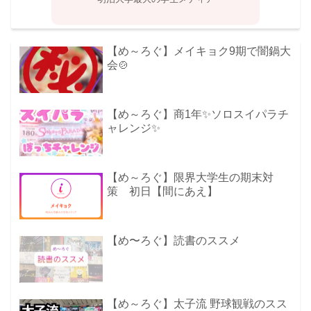
【め～ろぐ】メイキョク9期で闇鍋大
会🍲
【め～ろぐ】商1年✨ソロスイパラチ
ャレンジ✨
【め～ろぐ】限界大学生の期末対
策 初日【間にあえ】
【め〜ろぐ】読書のススメ
【め～ろぐ】太子流 野球観戦のスス