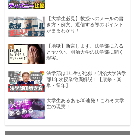
【大学生必見】教授へのメールの書
き方・例文、返信する際のポイント
がまるわかり！
【地獄】断言します。法学部に入る
とヤバい。明治大学の法学部に聞く
現実。
法学部は1年生が地獄？明治大学法学
部1年次授業徹底解説！【履修・楽
単・留年】
大学生あるある30連発！これぞ大学
生の現実！