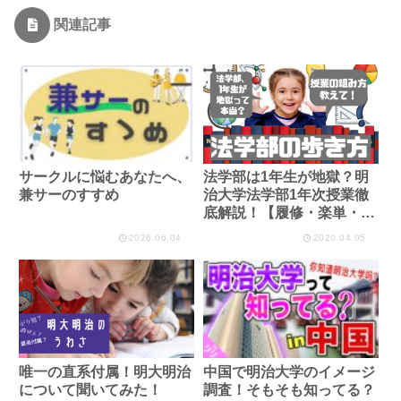
関連記事
サークルに悩むあなたへ、
法学部は1年生が地獄？明
兼サーのすすめ
治大学法学部1年次授業徹
底解説！【履修・楽単・留
年】
2026.06.04
2020.04.05
唯一の直系付属！明大明治
中国で明治大学のイメージ
について聞いてみた！
調査！そもそも知ってる？