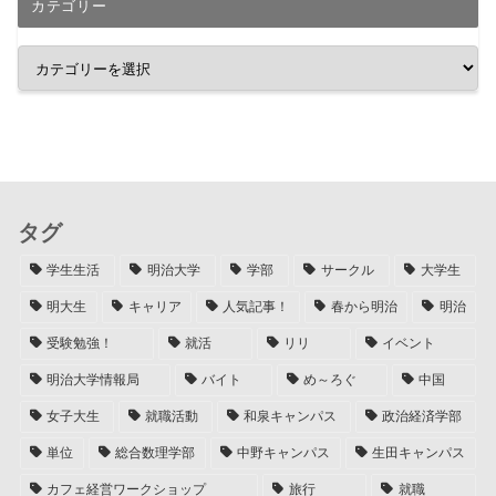
カテゴリー
タグ
学生生活
明治大学
学部
サークル
大学生
明大生
キャリア
人気記事！
春から明治
明治
受験勉強！
就活
リリ
イベント
明治大学情報局
バイト
め～ろぐ
中国
女子大生
就職活動
和泉キャンパス
政治経済学部
単位
総合数理学部
中野キャンパス
生田キャンパス
カフェ経営ワークショップ
旅行
就職