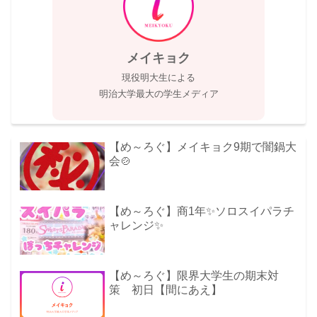
メイキョク
現役明大生による
明治大学最大の学生メディア
【め～ろぐ】メイキョク9期で闇鍋大
会🍲
【め～ろぐ】商1年✨ソロスイパラチ
ャレンジ✨
【め～ろぐ】限界大学生の期末対
策 初日【間にあえ】