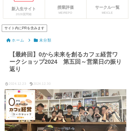
授業評価
サークル一覧
新入生サイト
MEIREPO
MEICLE
2026質問箱
サイト内にPRを含みます
ホーム
未分類
【最終回】0から未来を創るカフェ経営ワ
ークショップ2024 第五回～営業日の振り
返り
2024.12.23
2024.12.30