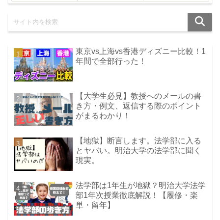
東京vs上海vs香港ディズニー比較！1
年間で全部行った！
【大学生必見】教授へのメールの書
き方・例文、返信する際のポイント
がまるわかり！
【地獄】断言します。法学部に入る
とヤバい。明治大学の法学部に聞く
現実。
法学部は1年生が地獄？明治大学法学
部1年次授業徹底解説！【履修・楽
単・留年】