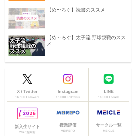
【め〜ろぐ】読書のススメ
【め～ろぐ】太子流 野球観戦のスス
メ
X / Twitter
Instagram
LINE
16,500 Followers
16,000 Followers
16,000 Friends
授業評価
サークル一覧
新入生サイト
MEIREPO
MEICLE
2026質問箱