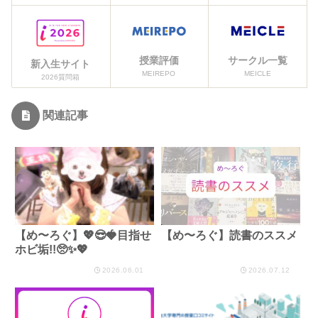
授業評価
サークル一覧
新入生サイト
MEIREPO
MEICLE
2026質問箱
関連記事
【め〜ろぐ】💖😎🍓目指せ
【め〜ろぐ】読書のススメ
ホビ垢!!🥺✨💖
2026.06.01
2026.07.12