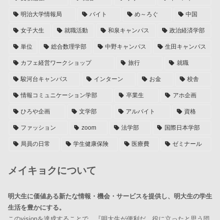
明治大学情報局
バイト
め～ろぐ
中国
女子大生
就職活動
和泉キャンパス
政治経済学部
単位
総合数理学部
中野キャンパス
生田キャンパス
カフェ経営ワークショップ
旅行
就職
駿河台キャンパス
インターン
お金
校舎
情報コミュニケーション学部
卒業生
アホ企画
ひろや企画
文学部
アルバイト
資格
ファッション
zoom
法学部
国際日本学部
局員の日常
学生健康保険
医療費
ゼミナール
メイキョクについて
明大生に価値ある新たな情報・機会・サービスを提供し、明大生の学生
生活を豊かにする。
このvisionを達成することで、『明大生が便利だ、役に立ったと思う団