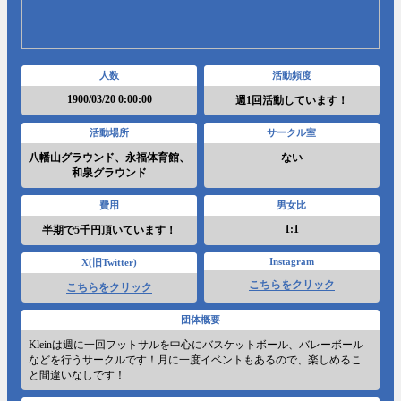
人数
活動頻度
1900/03/20 0:00:00
週1回活動しています！
活動場所
サークル室
八幡山グラウンド、永福体育館、
ない
和泉グラウンド
費用
男女比
1:1
半期で5千円頂いています！
Instagram
X(旧Twitter)
こちらをクリック
こちらをクリック
団体概要
Kleinは週に一回フットサルを中心にバスケットボール、バレーボール
などを行うサークルです！月に一度イベントもあるので、楽しめるこ
と間違いなしです！